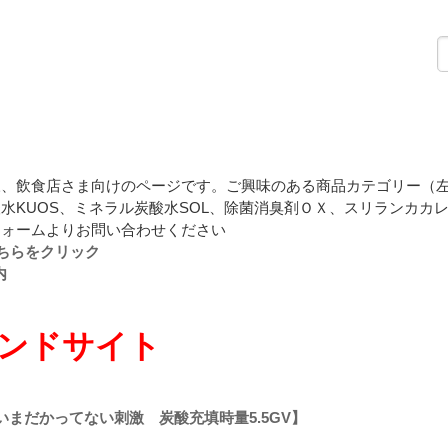
様、飲食店さま向けのページです。ご興味のある商品カテゴリー（
水KUOS、ミネラル炭酸水SOL、除菌消臭剤ＯＸ、スリランカカ
フォームよりお問い合わせください
ちらをクリック
内
ンドサイト
いまだかってない刺激 炭酸充填時量5.5GV】